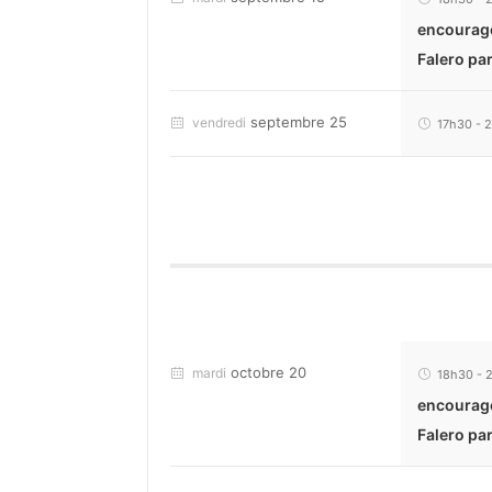
encourageo
Falero pa
septembre 25
vendredi
17h30
-
octobre 20
mardi
18h30
-
encourageo
Falero pa