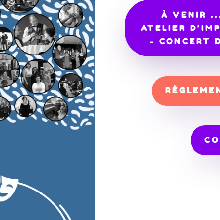
À VENIR ..
ATELIER D’IM
- CONCERT 
RÈGLEMEN
CO