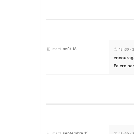
août 18
mardi
18h30
-
encourageo
Falero pa
septembre 15
mardi
18h30
-