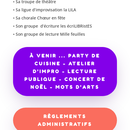
• Sa troupe de théâtre
• Sa ligue d’improvisation la LILA
• Sa chorale Chœur en fête
• Son groupe d’écriture les écriLIBRistES
• Son groupe de lecture Mille feuilles
À VENIR ... PARTY DE
CUISINE - ATELIER
D’IMPRO - LECTURE
PUBLIQUE - CONCERT DE
NOËL - MOTS D’ARTS
RÈGLEMENTS
ADMINISTRATIFS