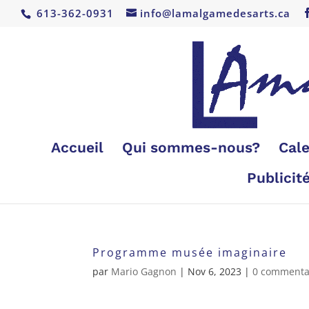
613-362-0931
info@lamalgamedesarts.ca
Accueil
Qui sommes-nous?
Cale
Publicit
Programme musée imaginaire
par
Mario Gagnon
|
Nov 6, 2023
|
0 commenta