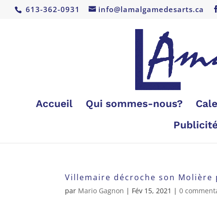
613-362-0931
info@lamalgamedesarts.ca
Accueil
Qui sommes-nous?
Cale
Publicit
Villemaire décroche son Molièr
par
Mario Gagnon
|
Fév 15, 2021
|
0 commenta